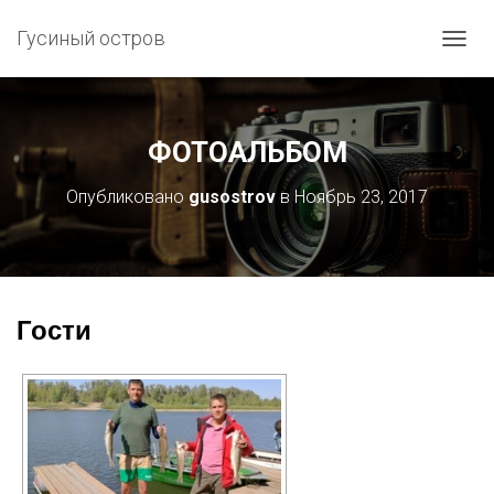
Гусиный остров
П
Е
Р
Е
К
ФОТОАЛЬБОМ
Л
Ю
Опубликовано
gusostrov
в
Ноябрь 23, 2017
Ч
И
Т
Ь
Н
А
Гости
В
И
Г
А
Ц
И
Ю