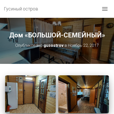
Гусиный остров
П
Е
Р
Е
К
Дом «БОЛЬШОЙ-СЕМЕЙНЫЙ»
Л
Ю
Опубликовано
gusostrov
в
Ноябрь 22, 2017
Ч
И
Т
Ь
Н
А
В
И
Г
А
Ц
И
Ю